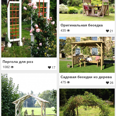
Оригинальная беседка
435
21
Пергола для роз
1082
17
Садовая беседки из дерева
475
26