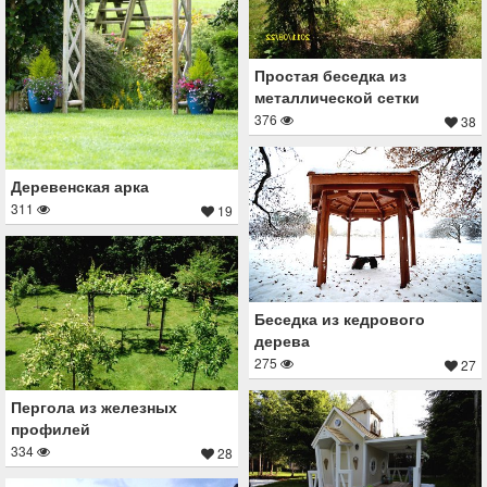
Простая беседка из
металлической сетки
376
38
Деревенская арка
311
19
Беседка из кедрового
дерева
275
27
Пергола из железных
профилей
334
28