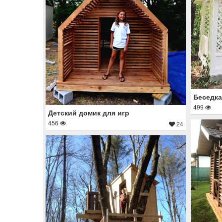
Беседка
499
Детский домик для игр
456
24