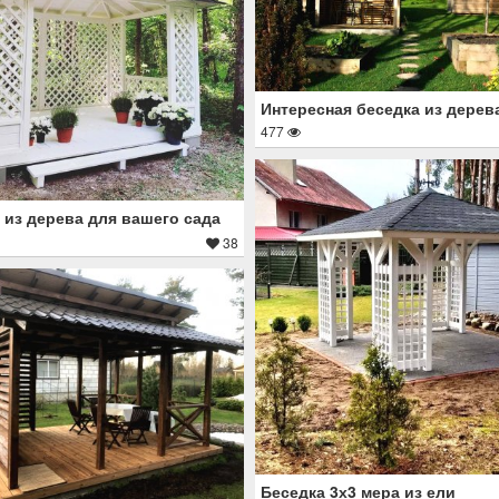
Интересная беседка из дерев
477
 из дерева для вашего сада
38
Беседка 3х3 мера из ели