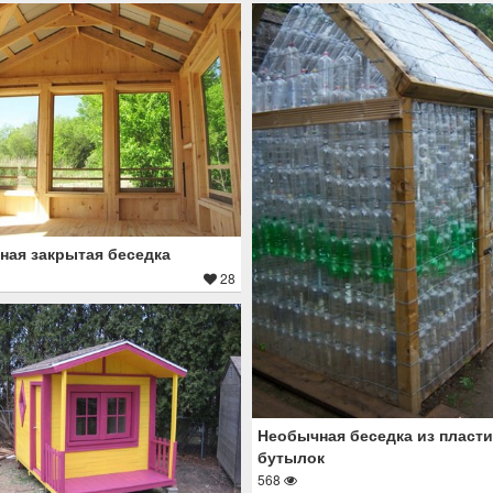
ная закрытая беседка
28
Необычная беседка из пласт
бутылок
568