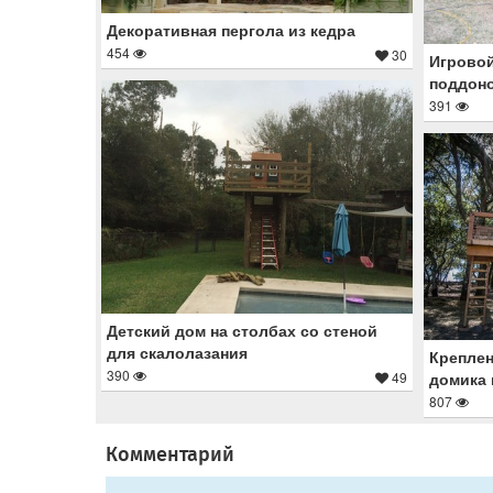
Декоративная пергола из кедра
454
30
Игровой
поддон
391
Детский дом на столбах со стеной
для скалолазания
Креплен
390
домика 
49
807
Комментарий