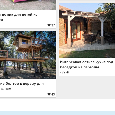
 домик для детей из
ов
37
Интересная летняя кухня под
беседкой из перголы
479
ие болтов к дереву для
на нем
43