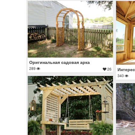
Оригинальная садовая арка
289
26
Интерес
340