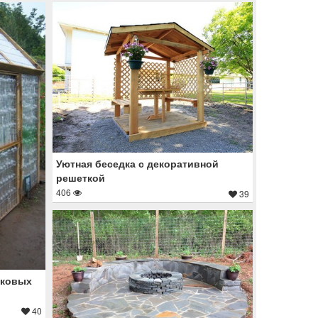
Уютная беседка с декоративной
решеткой
406
39
иковых
40