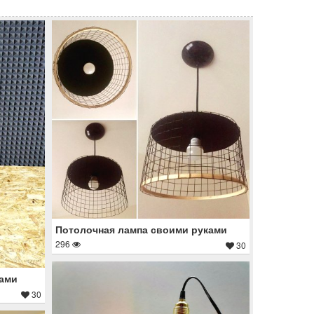
Потолочная лампа своими руками
296
30
ками
30