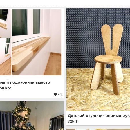
ный подоконник вместо
ового
41
Детский стульчик своими ру
325