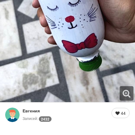
Евгения
44
Записей:
2432