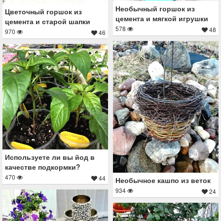
Необычный горшок из
Цветочный горшок из
цемента и мягкой игрушки
цемента и старой шапки
578
48
970
46
Используете ли вы йод в
качестве подкормки?
470
44
Необычное кашпо из веток
934
24