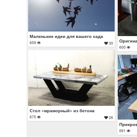
Маленькие идеи для вашего сада
Оригина
659
30
600
Стол «мраморный» из бетона
675
26
Прикров
691