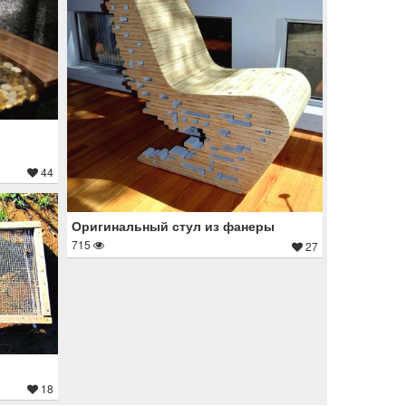
44
Оригинальный стул из фанеры
715
27
18