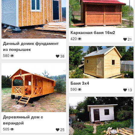
Каркасная баня 16м2
420
21
Дачный домик фундамент
из покрышек
580
38
Баня 3х4
590
13
Деревянный дом с
верандой
505
25