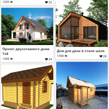
1326
20
Проект двухэтажного дома
Дом для дачи в стиле шале
7х9
1598
28
1369
34