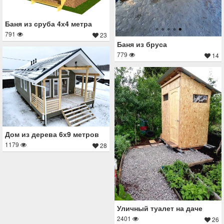
Баня из сруба 4х4 метра
791
23
Баня из бруса
779
14
Дом из дерева 6х9 метров
1179
28
Уличный туалет на даче
2401
26