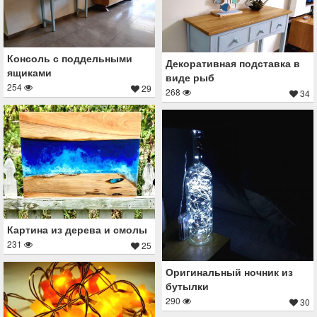
Консоль с поддельными
Декоративная подставка в
ящиками
виде рыб
254
29
268
34
Картина из дерева и смолы
231
25
Оригинальный ночник из
бутылки
290
30