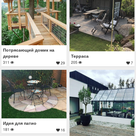
Потрясающий домик на
Терраса
дереве
205
311
7
29
Идея для патио
181
16