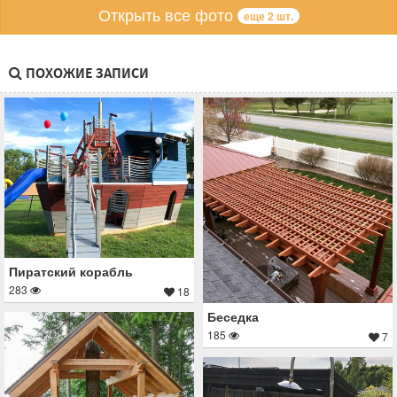
Открыть все фото
еще 2 шт.
ПОХОЖИЕ ЗАПИСИ
Пиратский корабль
283
18
Беседка
185
7