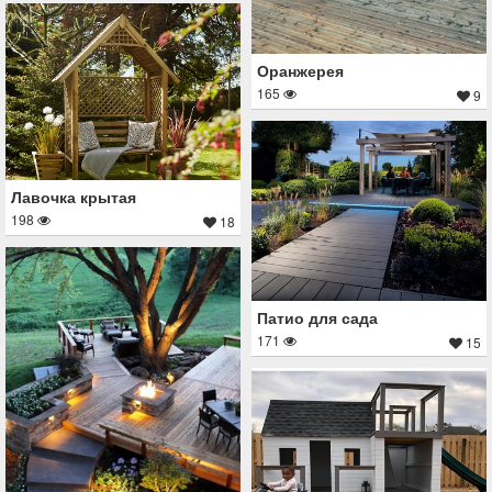
Оранжерея
165
9
Лавочка крытая
198
18
Патио для сада
171
15