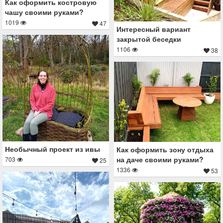
Как оформить костровую
чашу своими руками?
1019
47
Интересный вариант
закрытой беседки
1106
38
Необычный проект из ивы
Как оформить зону отдыха
на даче своими руками?
703
25
1336
53