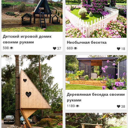
Детский игровой домик
своими руками
Необычная бесетка
598
669
37
18
Деревянная беседка своими
руками
1189
38