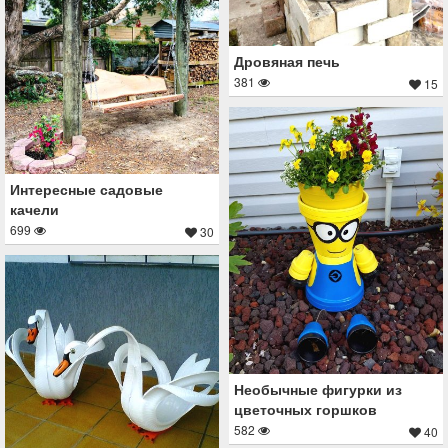
Дровяная печь
381
15
Интересные садовые
качели
699
30
Необычные фигурки из
цветочных горшков
582
40