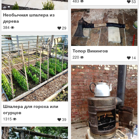
483
53
Необычная шпалера из
дерева
384
29
Топор Викингов
220
14
Шпалера для гороха или
огурцов
1315
39