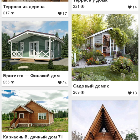
Терраса из дерева
221
14
217
17
Бригитта — Финский дом
255
24
Садовый домик
269
13
Каркасный, дачный дом 71