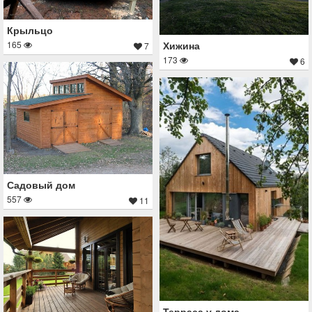
Крыльцо
Хижина
165
7
173
6
Садовый дом
557
11
Терраса у дома