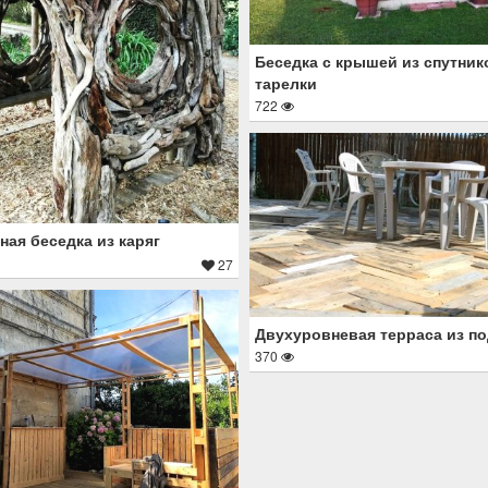
Беседка с крышей из спутни
тарелки
722
ная беседка из каряг
27
Двухуровневая терраса из п
370