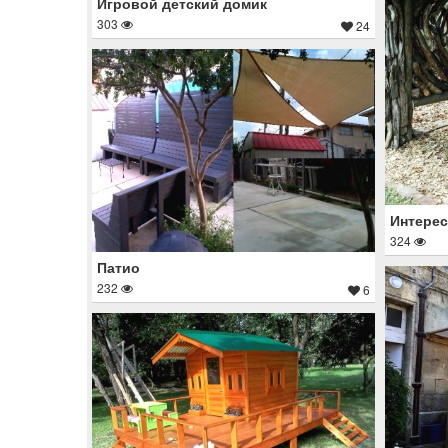
Игровой детский домик
303
24
Интерес
324
Патио
232
6