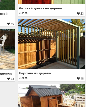
Детский домик на дереве
252
ковой
23
40
Пергола из дерева
оддонов
259
18
33