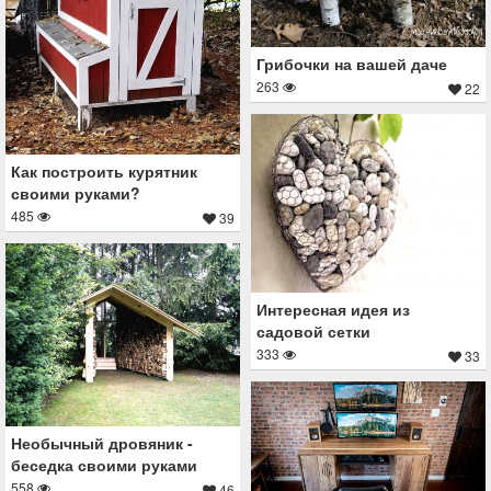
Грибочки на вашей даче
263
22
Как построить курятник
своими руками?
485
39
Интересная идея из
садовой сетки
333
33
Необычный дровяник -
беседка своими руками
558
46