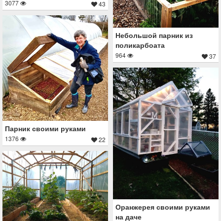
3077
43
Небольшой парник из
поликарбоата
964
37
Парник своими руками
1376
22
Оранжерея своими руками
на даче