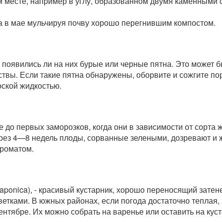
м месте, например в углу, образованном двумя каменными 
), а в мае мульчируя почву хорошо перегнившим компостом.
появились ли на них бурые или черные пятна. Это может 
ы. Если такие пятна обнаружены, оборвите и сожгите пор
ской жидкостью.
до первых заморозков, когда они в зависимости от сорта ж
рез 4—8 недель плоды, сорванные зелеными, дозревают и ж
ароматом.
ponica), - красивый кустарник, хорошо переносящий затене
тками. В южных районах, если погода достаточно теплая, з
нтябре. Их можно собрать на варенье или оставить на куст