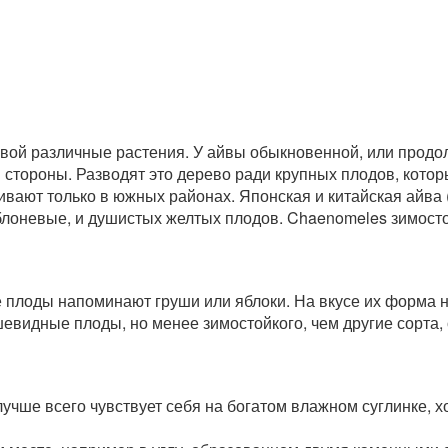
ой различные растения. У айвы обыкновенной, или продолг
й стороны. Разводят это дерево ради крупных плодов, кото
ают только в южных районах. Японская и китайская айва (
лоневые, и душистых желтых плодов. Chaenomeles зимостое
 плоды напоминают груши или яблоки. На вкусе их форма 
шевидные плоды, но менее зимостойкого, чем другие сорта, 
учше всего чувствует себя на богатом влажном суглинке, х