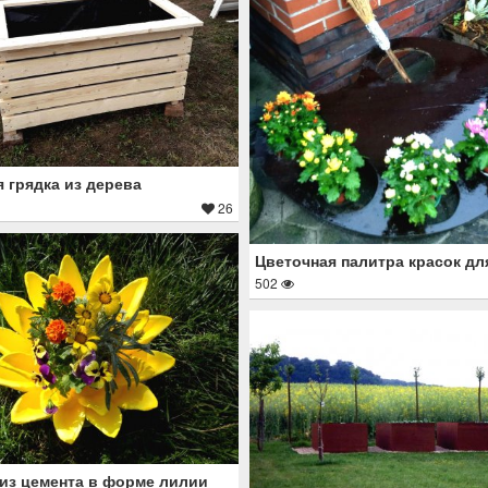
 грядка из дерева
26
Цветочная палитра красок дл
502
из цемента в форме лилии