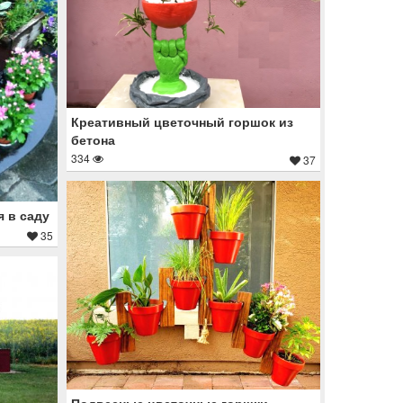
Креативный цветочный горшок из
бетона
334
37
я в саду
35
Подвесные цветочные горшки