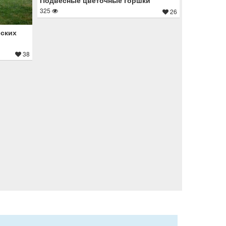
325
26
еских
38