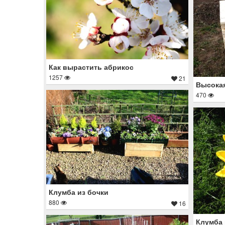
Как вырастить абрикос
1257
21
Высокая
470
Клумба из бочки
880
16
Клумба 