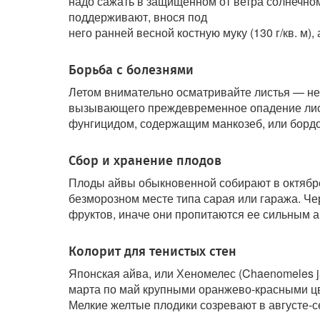
надо сажать в защищенном от ветра солнечно
поддерживают, внося под
него ранней весной костную муку (130 г/кв. м
Борьба с болезнями
Летом внимательно осматривайте листья — не 
вызывающего преждевременное опадение листв
фунгицидом, содержащим манкозеб, или бордо
Сбор и хранение плодов
Плоды айвы обыкновенной собирают в октябре 
безморозном месте типа сарая или гаража. Че
фруктов, иначе они пропитаются ее сильным 
Колорит для тенистых стен
Японская айва, или Хеномелес (Chaenomeles ja
марта по май крупными оранжево-красными цве
Мелкие желтые плодики созревают в августе-се