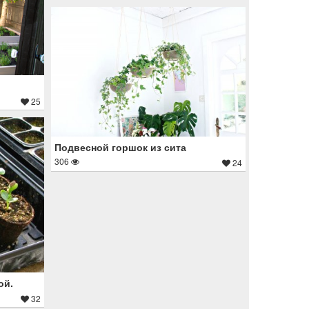
25
Подвесной горшок из сита
306
24
ой.
32