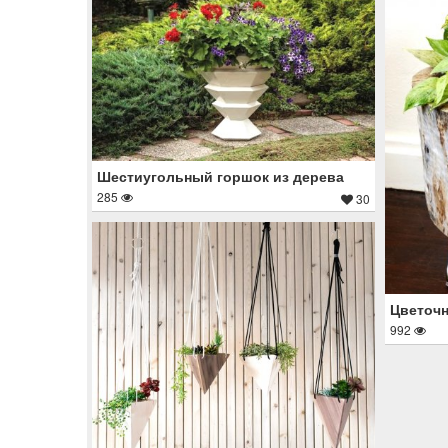
Шестиугольный горшок из дерева
285
30
Цветочн
992