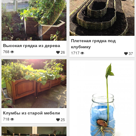
Плетеная грядка под
Высокая грядка из дерева
клубнику
768
26
1717
37
Клумбы из старой мебели
718
25