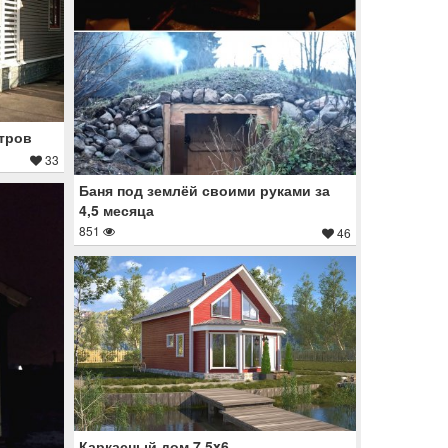
етров
33
Баня под землёй своими руками за
4,5 месяца
851
46
Каркасный дом 7,5x6