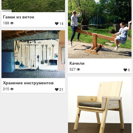
Гамак из веток
188
14
Качели
327
6
Хранение инструментов
215
21