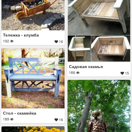
Тележка - клумба
192
16
Садовая скамья
166
15
Стол - скамейка
189
16