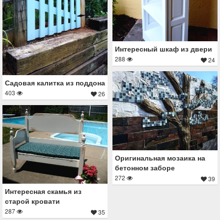
Интересный шкаф из двери
288
24
Садовая калитка из поддона
403
26
Оригинальная мозаика на
бетонном заборе
272
39
Интересная скамья из
старой кровати
287
35