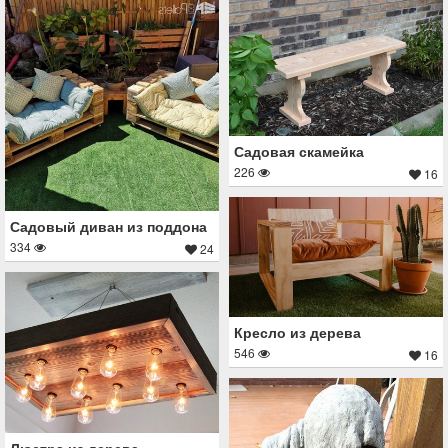
Садовая скамейка
226
16
Садовый диван из поддона
334
24
Кресло из дерева
546
16
Люстра из дерева