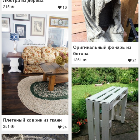
215
16
Оригинальный фонарь из
бетона
1361
31
Плетеный коврик из ткани
251
24