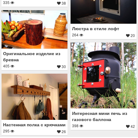
335
38
Люстра в стиле лофт
264
20
Оригинальное изделие из
бревна
405
30
Интересная мини печь из
газового баллона
Настенная полка с крючками
398
42
295
26