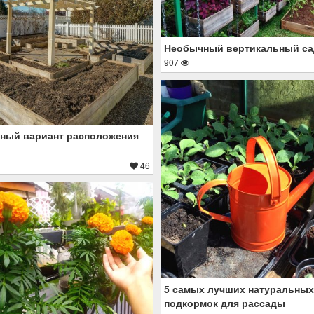
Необычный вертикальный са
907
ный вариант расположения
46
5 самых лучших натуральных
подкормок для рассады