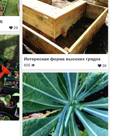
д
29
Интересная форма высоких грядок
605
36