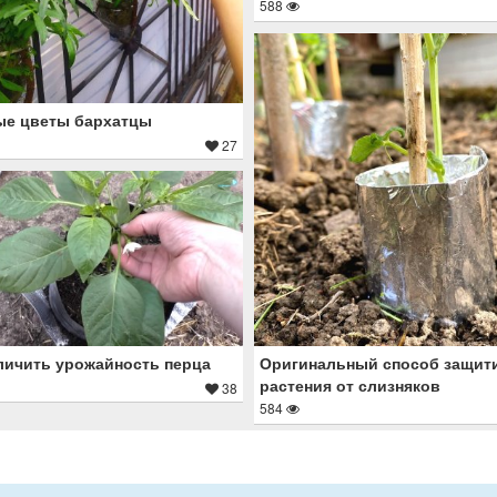
588
ые цветы бархатцы
27
личить урожайность перца
Оригинальный способ защит
растения от слизняков
38
584