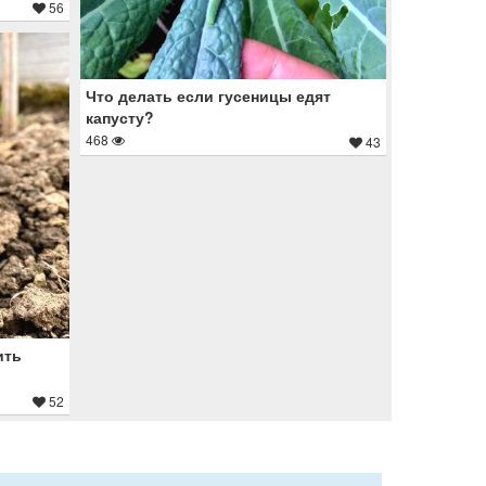
56
Что делать если гусеницы едят
капусту?
468
43
ить
52