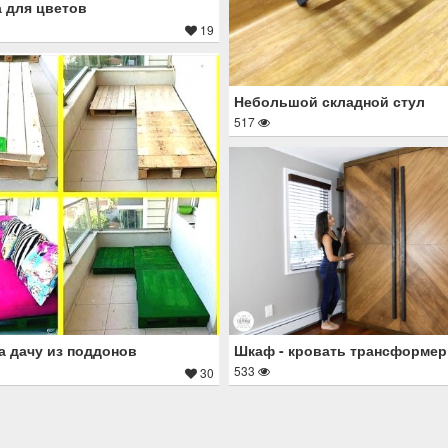
 для цветов
19
Небольшой складной стул
517
Шкаф - кровать трансформер
а дачу из поддонов
533
30