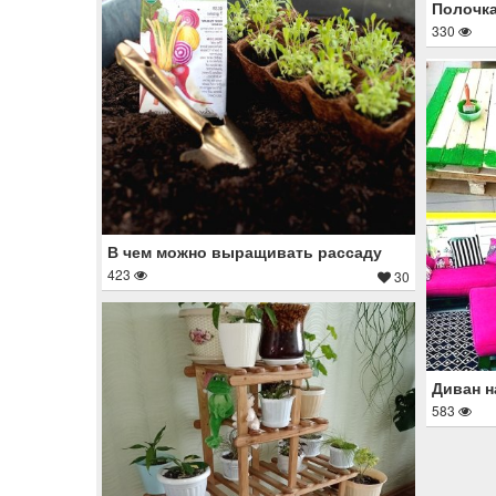
Полочка
330
В чем можно выращивать рассаду
423
30
Диван н
583