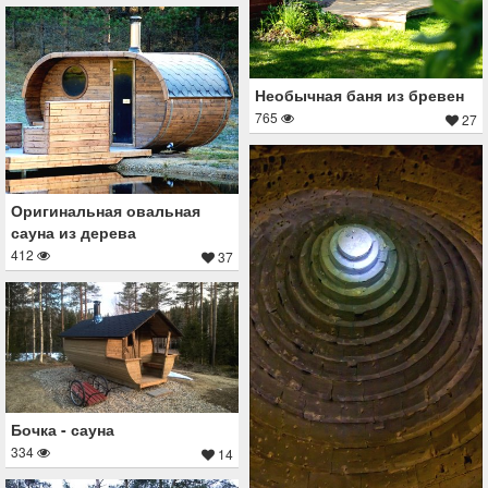
Необычная баня из бревен
765
27
Оригинальная овальная
сауна из дерева
412
37
Бочка - сауна
334
14