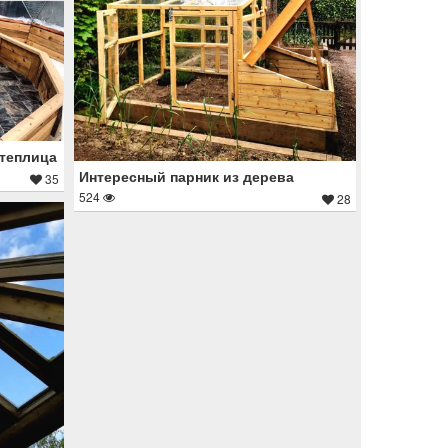
 теплица
Интересный парник из дерева
35
524
28