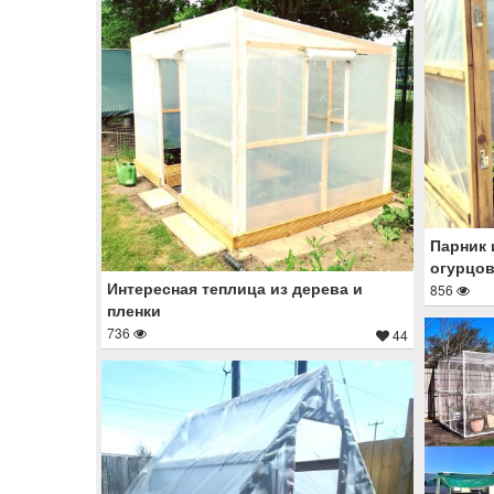
Парник 
огурцов
Интересная теплица из дерева и
856
пленки
736
44