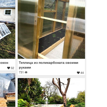
 окон
Теплица из поликарбоната своими
руками
32
731
44