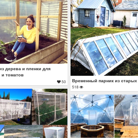
из дерева и пленки для
 и томатов
Временный парник из старых
50
518