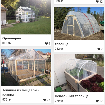
638
32
Оранжерея
300
9
теплица
282
7
Теплица из пищевой -
пленки
Небольшая теплица
576
27
279
17