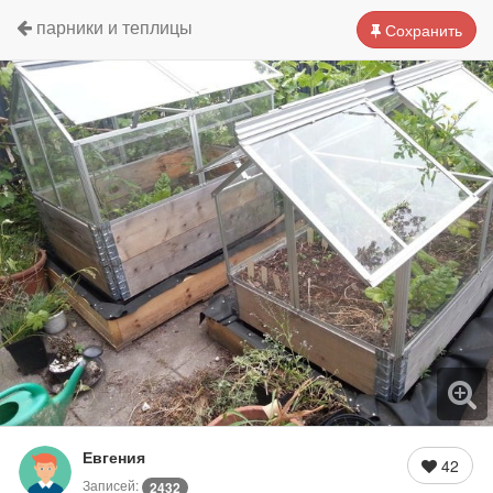
парники и теплицы
Сохранить
Евгения
42
Записей:
2432