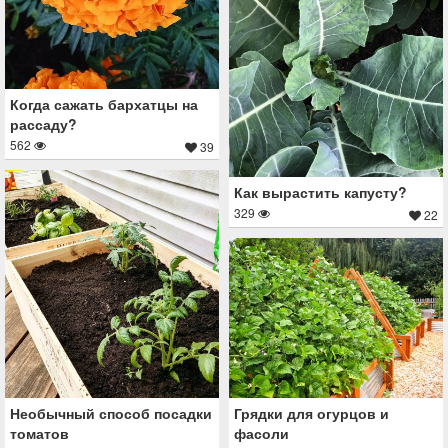
Когда сажать бархатцы на
рассаду?
562
39
Как вырастить капусту?
329
22
Необычный способ посадки
Грядки для огурцов и
томатов
фасоли