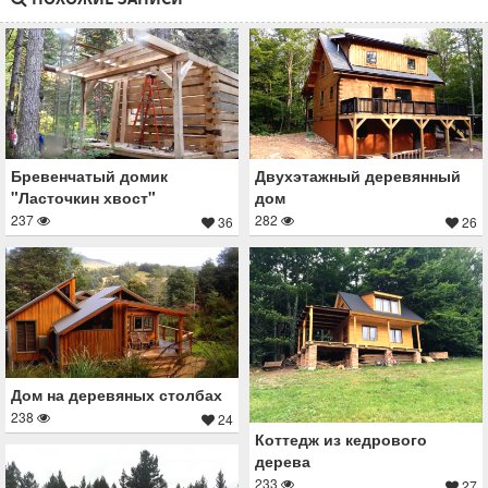
Бревенчатый домик
Двухэтажный деревянный
"Ласточкин хвост"
дом
237
282
36
26
Дом на деревяных столбах
238
24
Коттедж из кедрового
дерева
233
27