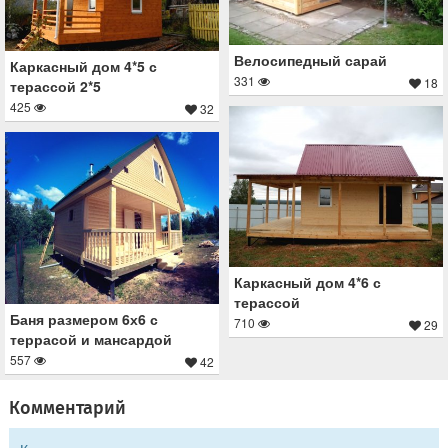
Велосипедный сарай
Каркасный дом 4*5 с
331
18
терассой 2*5
425
32
Каркасный дом 4*6 с
терассой
Баня размером 6х6 с
710
29
террасой и мансардой
557
42
Комментарий