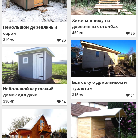
Хижина в лесу на
деревянных столбах
Небольшой деревянный
сарай
452
35
310
26
Бытовку с дровяником и
туалетом
Небольшой каркасный
домик для дачи
345
31
336
34