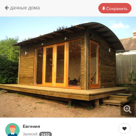
дачные дома
Сохранить
Евгения
Записей:
2432