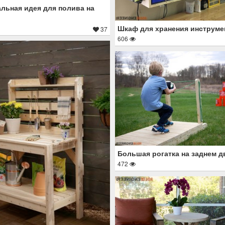
льная идея для полива на
Шкаф для хранения инструме
37
606
Большая рогатка на заднем д
472