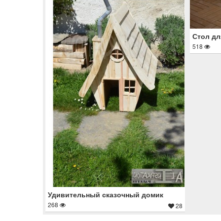
Стол дл
518
Удивительный сказочный домик
268
28