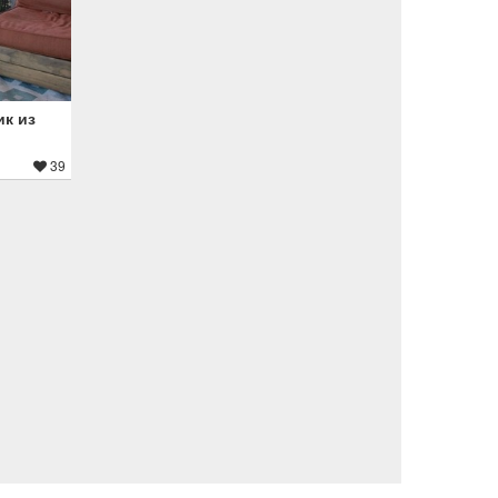
к из
39