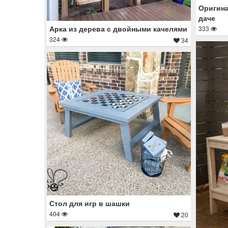
Оригина
даче
Арка из дерева с двойными качелями
333
324
34
Стол для игр в шашки
404
20