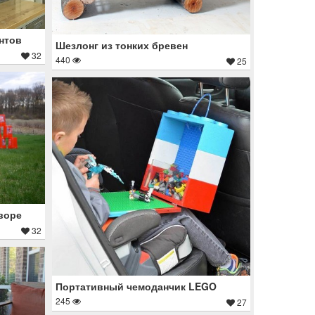
нтов
Шезлонг из тонких бревен
32
440
25
воре
32
Портативный чемоданчик LEGO
245
27