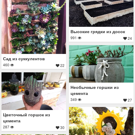
Высокие грядки из досок
991
24
Сад из суккулентов
460
22
Необычные горшки из
цемента
349
27
Цветочный горшок из
цемента
287
30