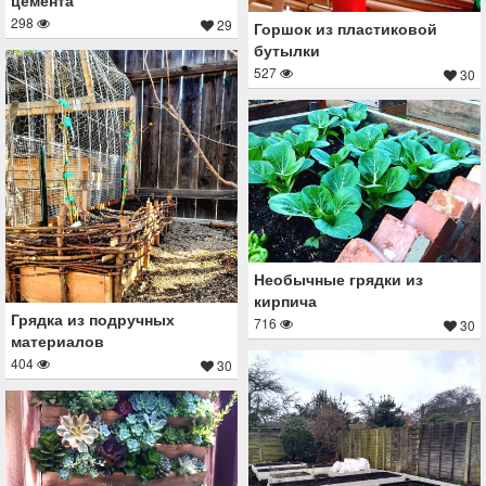
298
29
Горшок из пластиковой
бутылки
527
30
Необычные грядки из
кирпича
Грядка из подручных
716
30
материалов
404
30