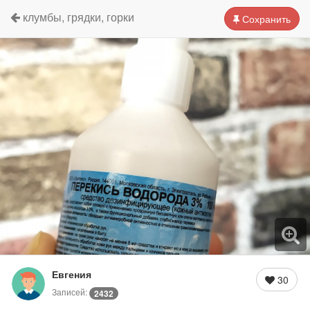
клумбы, грядки, горки
Сохранить
Евгения
30
Записей:
2432