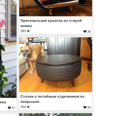
Оригинальная кушетка из старой
ванны
283
36
Столик с потайным отделением из
покрышки
рева
354
40
31