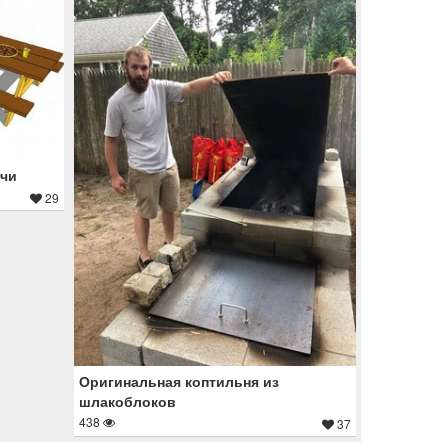
ечи
29
Оригинальная коптильня из
шлакоблоков
438
37