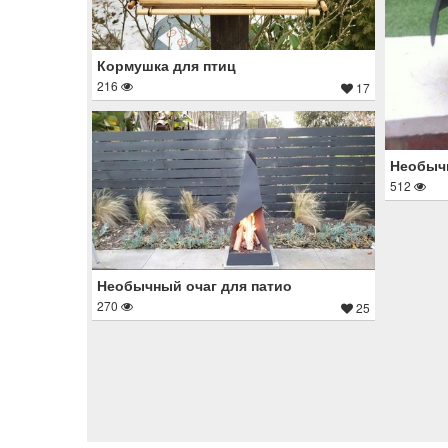
Кормушка для птиц
216
17
Необычн
512
Необычный очаг для патио
270
25