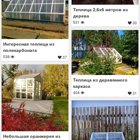
Теплица 2,6х6 метров из
дерева
531
30
Интересная теплица из
поликарбоната
538
37
Теплица из деревянного
каркаса
404
31
Небольшая оранжерея из