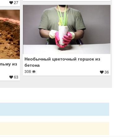
27
Необычный цветочный горшок из
льму из
бетона
308
36
63