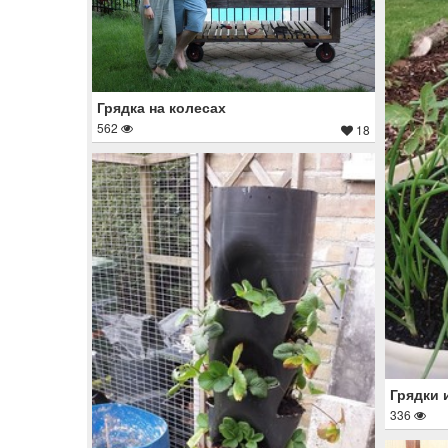
Грядка на колесах
562
18
Грядки 
336