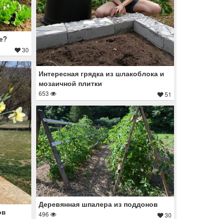
е?
30
Интересная грядка из шлакоблока и
мозаичной плитки
653
51
Деревянная шпалера из поддонов
ов
496
30