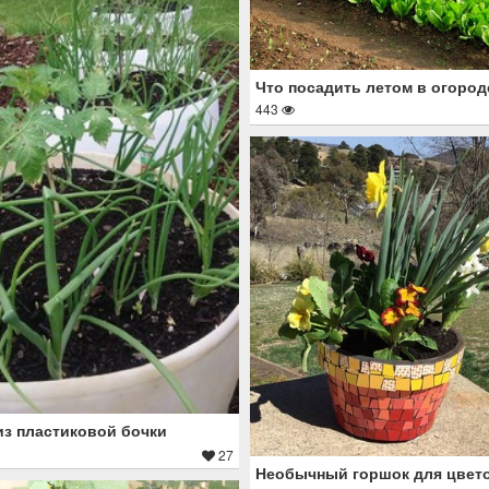
Что посадить летом в огород
443
из пластиковой бочки
27
Необычный горшок для цвет