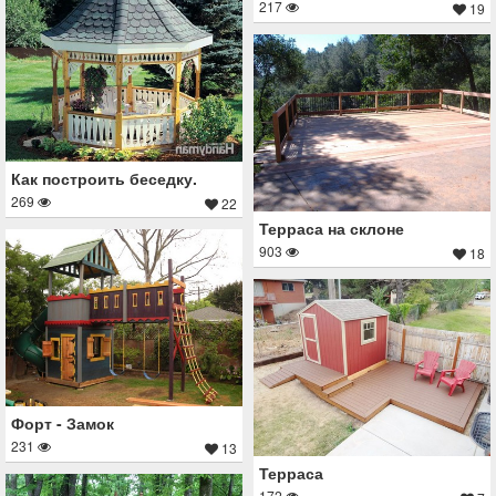
217
19
Как построить беседку.
269
22
Терраса на склоне
903
18
Форт - Замок
231
13
Терраса
172