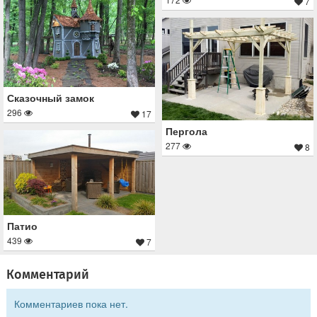
7
Сказочный замок
296
17
Пергола
277
8
Патио
439
7
Комментарий
Комментариев пока нет.