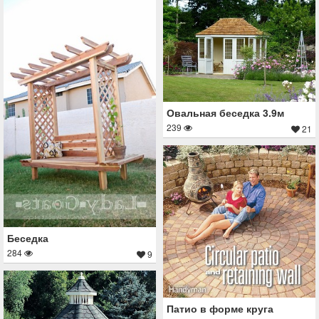
Овальная беседка 3.9м
239
21
Беседка
284
9
Патио в форме круга