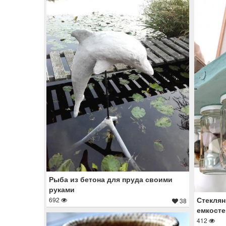
Рыба из бетона для пруда своими
руками
Стеклян
692
38
емкосте
412