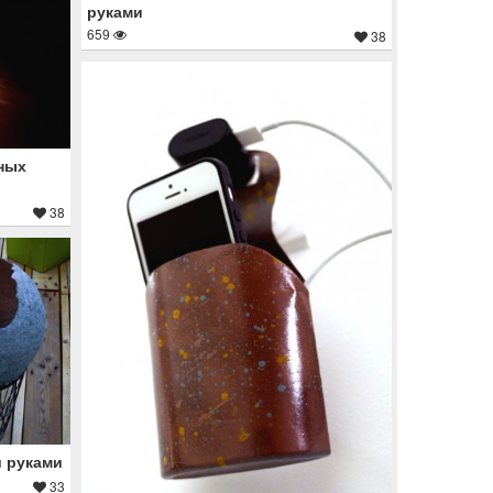
руками
659
38
нных
38
 руками
33