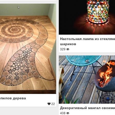
Настольная лампа из стекля
шариков
329
спилов дерева
22
Декоративный мангал своими
408