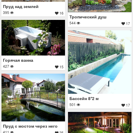
Пруд над землей
395
16
Тропический душ
544
17
Горячая ванна
427
15
Бассейн 8*2 м
501
17
Пруд с мостом через него
411
25