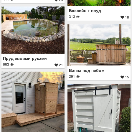
Бассейн + пруд
313
18
Пруд своими руками
663
21
Ванна под небом
291
15