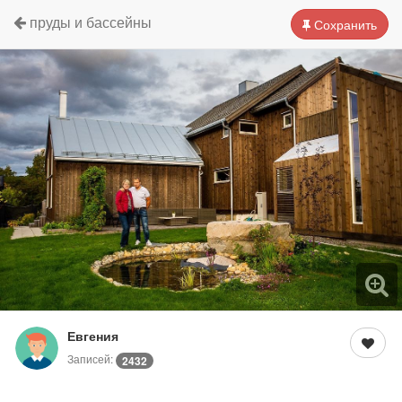
пруды и бассейны
Сохранить
Евгения
Записей:
2432