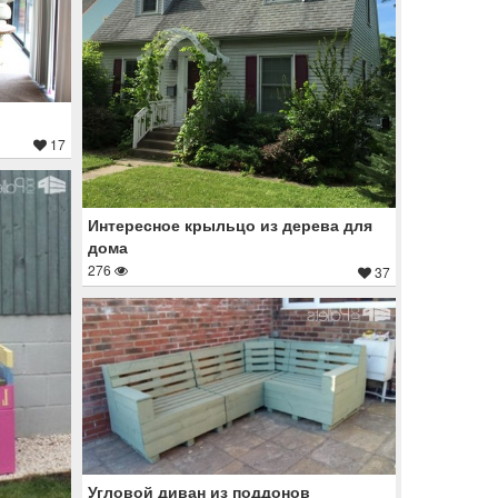
17
Интересное крыльцо из дерева для
дома
276
37
Угловой диван из поддонов