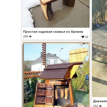
Простая садовая скамья из бревна
299
32
Деревян
252