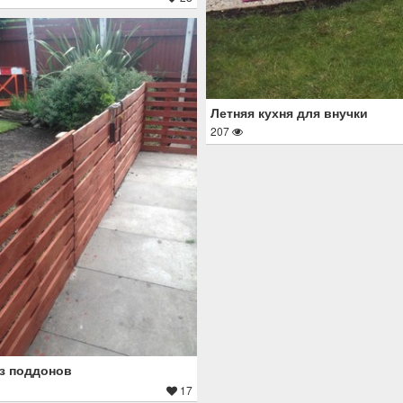
Летняя кухня для внучки
207
з поддонов
17