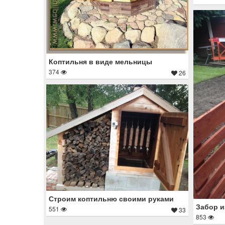
Коптильня в виде мельницы
374
26
Строим коптильню своими руками
Забор и
551
33
853