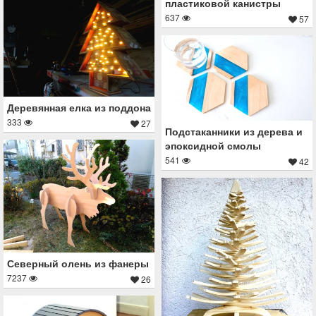
пластиковой канистры
637
57
Деревянная елка из поддона
333
27
Подстаканники из дерева и
эпоксидной смолы
541
42
Северный олень из фанеры
7237
26