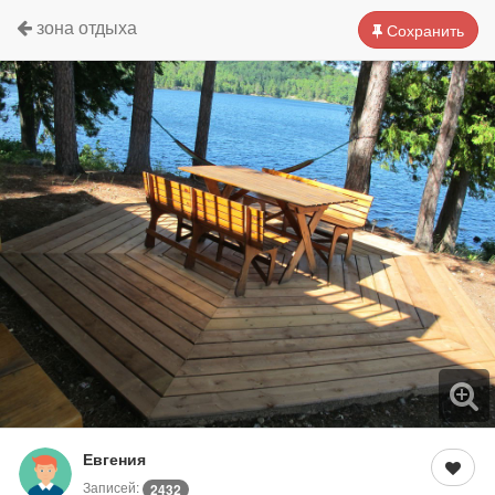
зона отдыха
Сохранить
Евгения
Записей:
2432