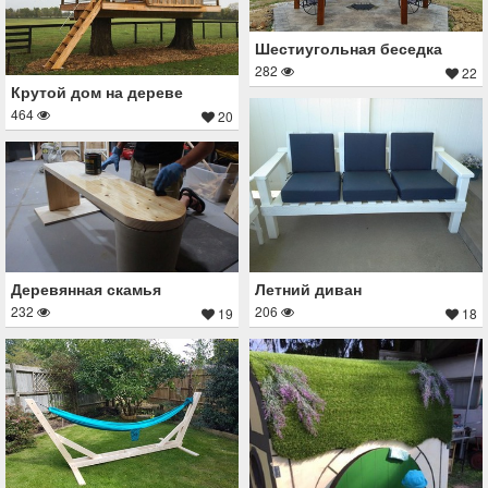
Шестиугольная беседка
282
22
Крутой дом на дереве
464
20
Деревянная скамья
Летний диван
232
206
19
18