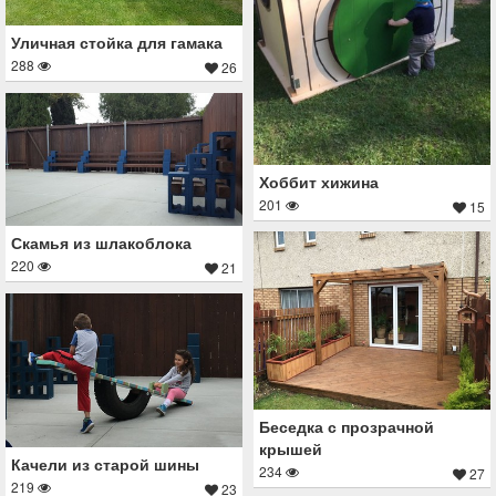
Уличная стойка для гамака
288
26
Хоббит хижина
201
15
Скамья из шлакоблока
220
21
Беседка с прозрачной
крышей
Качели из старой шины
234
27
219
23