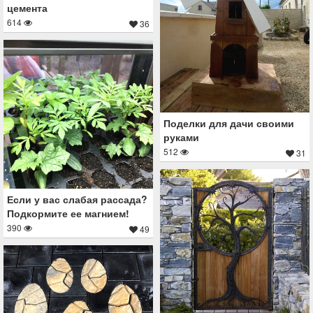
цемента
614
36
Поделки для дачи своими
руками
512
31
Если у вас слабая рассада?
Подкормите ее магнием!
390
49