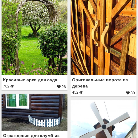
Красивые арки для сада
Оригинальные ворота из
дерева
762
26
452
30
Ограждение для клумб из