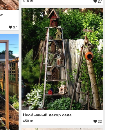
418
27
от
37
Необычный декор сада
450
22