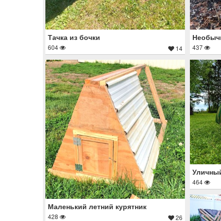
Тачка из бочки
Необыч
604
437
14
Уличный
464
Маленький летний курятник
428
26