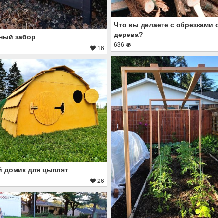
Что вы делаете с обрезками 
дерева?
ный забор
636
16
 домик для цыплят
26