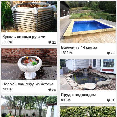
Купель своими руками
611
22
Бассейн 3 * 4 метра
1399
23
Небольшой пруд из бетона
489
26
Пруд с водопадом
890
17