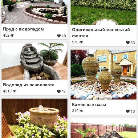
Пруд с водопадом
Оригинальный маленький
фонтан
452
18
570
33
Водопад из пенопласта
4210
24
Каменные вазы
312
13