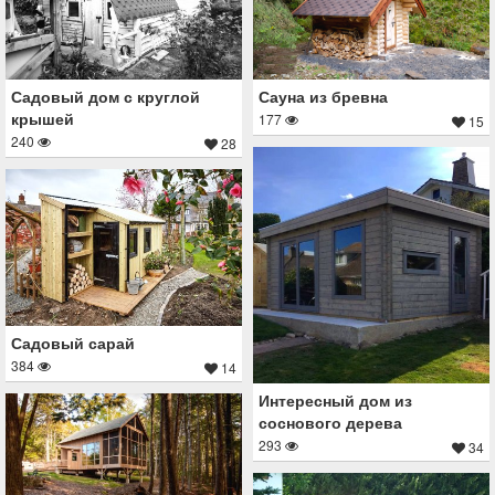
Садовый дом с круглой
Сауна из бревна
крышей
177
15
240
28
Садовый сарай
384
14
Интересный дом из
соснового дерева
293
34