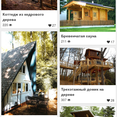
Коттедж из кедрового
дерева
220
27
Бревенчатая сауна
211
17
Трехэтажный домик на
дереве
307
28