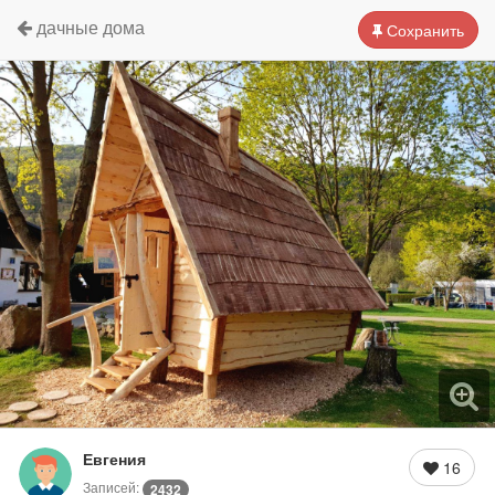
дачные дома
Сохранить
Евгения
16
Записей:
2432