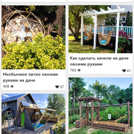
Как сделать качели на даче
своими руками
763
41
Необычное патио своими
руками на даче
408
37