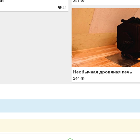
ов
251
41
Необычная дровяная печь
244