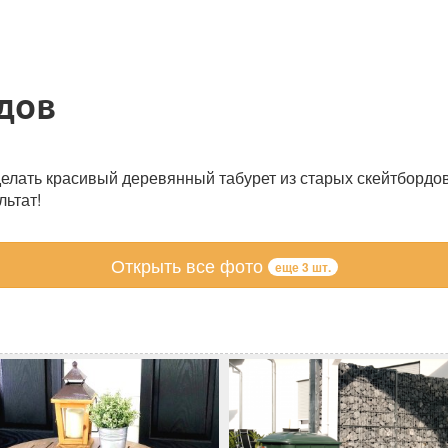
рдов
сделать красивый деревянный табурет из старых скейтбордо
льтат!
Открыть все фото
еще 3 шт.