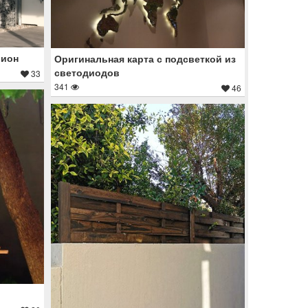
бион
Оригинальная карта с подсветкой из
светодиодов
33
341
46