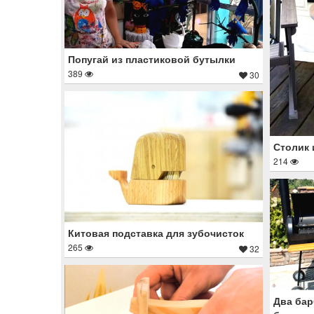
Попугай из пластиковой бутылки
389
30
Столик 
214
Китовая подставка для зубочисток
265
32
Два бар