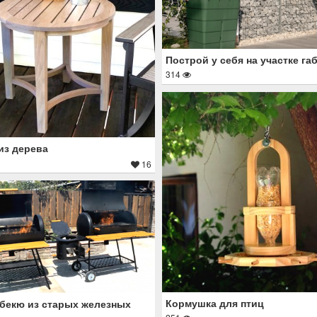
Построй у себя на участке га
314
из дерева
16
Кормушка для птиц
бекю из старых железных