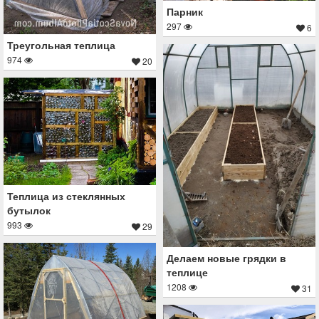
Парник
297
6
Треугольная теплица
974
20
Теплица из стеклянных
бутылок
993
29
Делаем новые грядки в
теплице
1208
31