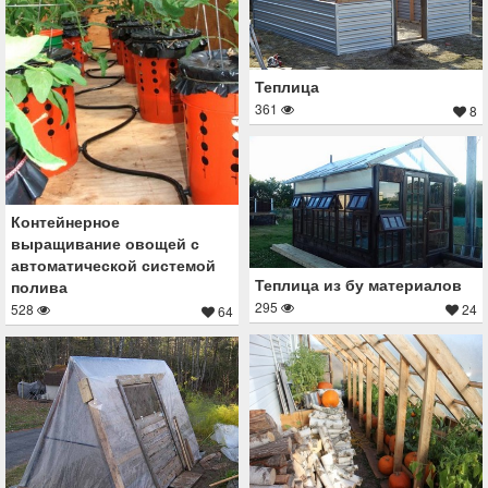
Теплица
361
8
Контейнерное
выращивание овощей с
автоматической системой
Теплица из бу материалов
полива
295
24
528
64